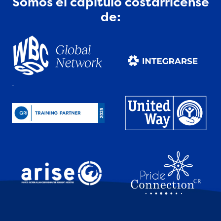
Somos el capítulo costarricense
de: