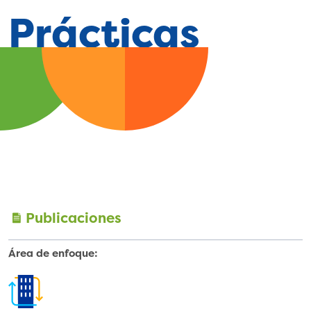
Prácticas
Publicaciones
Área de enfoque:
Transf
ormaci