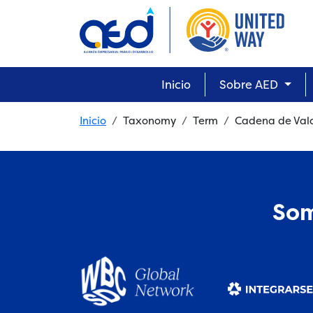
Skip to main content
Main navigation
Inicio
Sobre AED
Breadcrumb
Inicio
Taxonomy
Term
Cadena de Val
Som