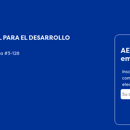
 PARA EL DESARROLLO
AE
na #3-128
em
Ins
com
ele