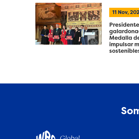
11 Nov, 20
Presidente
galardonad
Medalla de
impulsar m
sostenible
Som