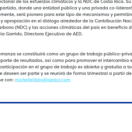
ectorial de los esfuerzos climáticos y la NDC de Costa Rica. 
partida, donde una entidad pública y una privada co-liderar
mente, será pionero para este tipo de mecanismos y permitir
 y apropiación en el diálogo alrededor de la Contribución Na
bono (NDC) y las acciones climáticas del país en beneficio d
elia Garrido, Directora Ejecutiva de AED.
nanza se constituirá como un grupo de trabajo público-priv
 reporte de resultados, así como para promover el intercambio e
participación en el grupo de trabajo es abierta y gratuita a 
 deseen ser parte y se reunirá de forma trimestral a partir 
se con:
michellelibby@aedcr.com