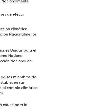
ón Nacionalmente
ases de efecto
cción climática,
bución Nacionalmente
iones Unidas para el
como National
rección Nacional de
s países miembros de
establecen sus
 al cambio climático.
os.
 crítico para la