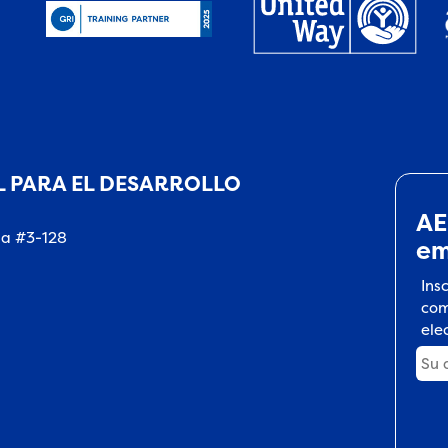
 PARA EL DESARROLLO
AE
na #3-128
em
Ins
com
ele