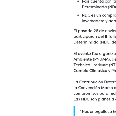
País cuenta con 
Determinada (NDC
NDC es un comprom
invernadero y ada
El pasado 26 de novie
participaron del II T
Determinada (NDC) de
El evento fue organiz
Ambiente (PNUMA), del
Technical Institute (N
Cambio Climático y Phi
La Contribución Deter
la Convención Marco d
compromisos para redu
Las NDC son planes a 
“Nos enorgullece h