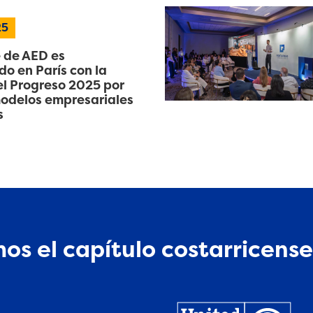
25
 de AED es
o en París con la
l Progreso 2025 por
odelos empresariales
s
os el capítulo costarricense