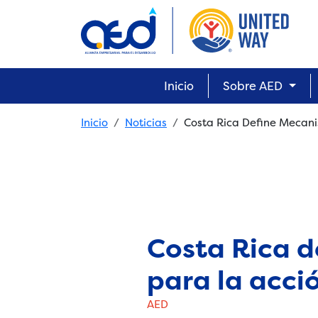
Skip to main content
Main navigation
Inicio
Sobre AED
Breadcrumb
Inicio
Noticias
Costa Rica Define Mecan
Costa Rica 
para la acci
AED