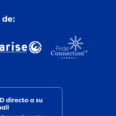
 de:
D directo a su
ail