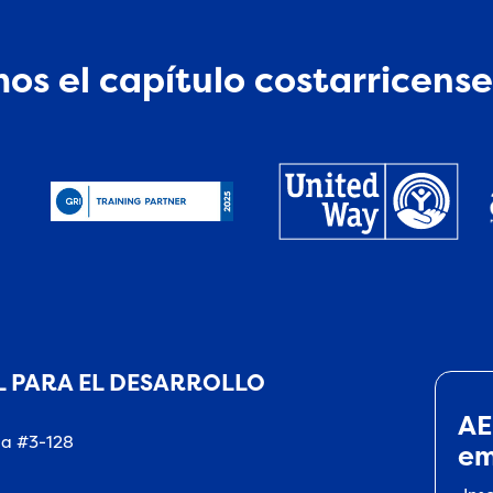
os el capítulo costarricense
 PARA EL DESARROLLO
AE
na #3-128
em