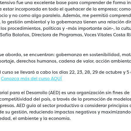
intensivo fue una excelente base para comprender de forma i
e estar incorporada en todo el quehacer de la empresa; como
ocio y no como algo paralelo. Además, me permitió comprend
la gestión ambiental y la gobernanza tienen una relación di
 los procedimientos, políticas y -más importante aún-, la cult
 Sofía Bolaños, Directora de Programas, Voces Vitales Costa Ri
ue aborda, se encuentran: gobernanza en sostenibilidad, mate
portaje, derechos humanos, cadena de valor, acción ambiental
 curso se llevará a cabo los días 22, 23, 28, 29 de octubre y 
.
Conozca más del curso AQUÍ
rial para el Desarrollo (AED) es una organización sin fines de
y competitividad del país, a través de la promoción de modelo
presas. AED guía al sector productivo a considerar principios
 de su gestión, reduciendo impactos negativos y maximizand
ciedad, el ambiente y la economía.