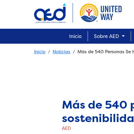
Skip to main content
Main navigation
Inicio
Sobre AED
Breadcrumb
Inicio
Noticias
Más de 540 Personas Se H
Más de 540 
sostenibilid
AED