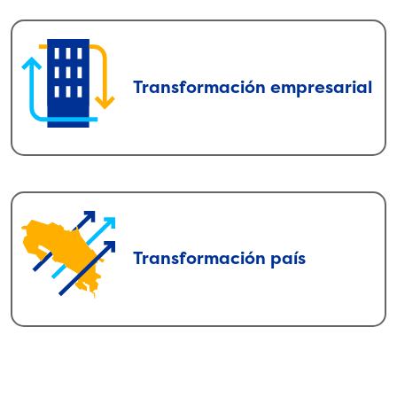
Transformación empresarial
Transformación empresarial
Guiamos procesos de integración de la
sostenibilidad a la estrategia de negocios
de las empresas y facilitamos
herramientas para promover una cultura
empresarial sostenible.
Transformación país
Transformación país
Fomentamos el liderazgo del sector
empresarial como un agente
transformador en la solución de los
complejos desafíos del país, por medio de
la creación de alianzas.