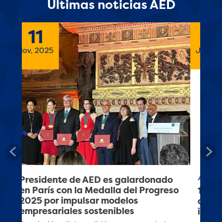
Últimas noticias AED
26
Jun, 2025
Previous
Nex
AED
102 empresas en Costa Rica se
comprometen con el respeto y la
inclusión de personas LGBTIQ+