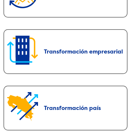
capacitación de personas líderes para
desarrollar un liderazgo consciente.
Transformación empresarial
Transformación empresarial
Guiamos procesos de integración de la
sostenibilidad a la estrategia de negocios
de las empresas y facilitamos
herramientas para promover una cultura
empresarial sostenible.
Transformación país
Transformación país
Fomentamos el liderazgo del sector
empresarial como un agente
transformador en la solución de los