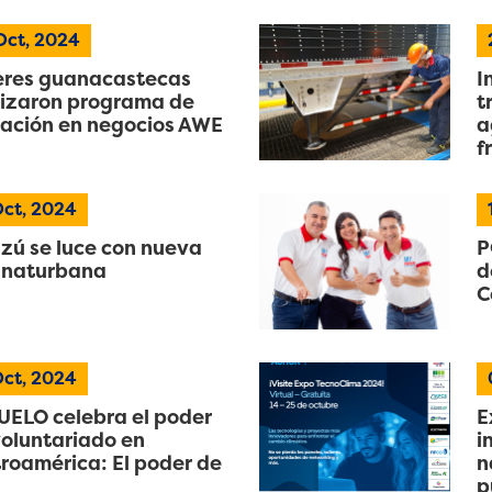
Oct, 2024
res guanacastecas
I
lizaron programa de
t
ación en negocios AWE
a
f
ct, 2024
zú se luce con nueva
P
 naturbana
d
C
ct, 2024
ELO celebra el poder
E
voluntariado en
i
roamérica: El poder de
n
p