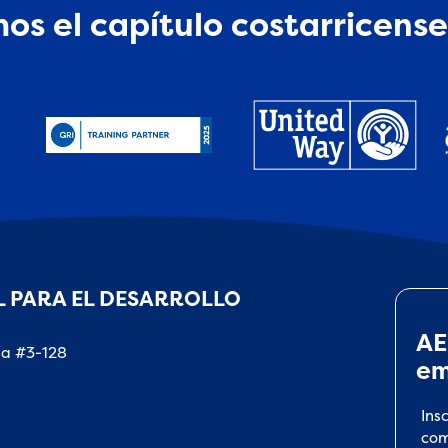
os el capítulo costarricense
 PARA EL DESARROLLO
AE
na #3-128
em
Ins
com