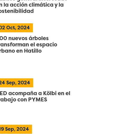
n la acción climática y la
ostenibilidad
02
Oct, 2024
00 nuevos árboles
ransforman el espacio
rbano en Hatillo
24
Sep, 2024
ED acompaña a Kölbi en el
rabajo con PYMES
19
Sep, 2024