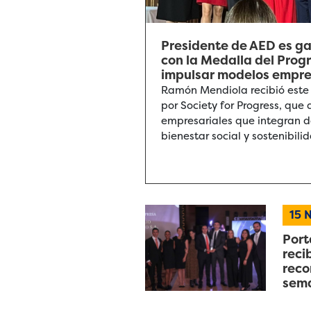
Presidente de AED es g
con la Medalla del Prog
impulsar modelos empres
Ramón Mendiola recibió este
por Society for Progress, qu
empresariales que integran
bienestar social y sostenibili
15
N
Port
reci
reco
sem