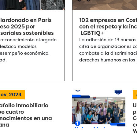
alardonado en París
102 empresas en Cos
reso 2025 por
con el respeto y la i
ariales sostenibles
LGBTIQ+
 reconocimiento otorgado
La adhesión de 13 nuevas
e destaca modelos
cifra de organizaciones 
 desempeño económico,
combate a la discriminaci
dad.
derechos humanos en los 
ov, 2024
afolio Inmobiliario
U
be cuatro
p
nocimientos en una
C
ana
c
W