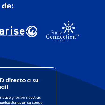
 de:
D directo a su
ail
críbase y reciba nuestras
unicaciones en su correo