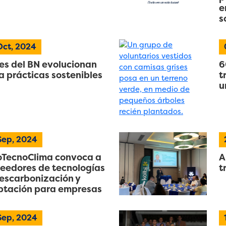
e
s
Oct, 2024
s del BN evolucionan
6
a prácticas sostenibles
t
u
Sep, 2024
TecnoClima convoca a
A
eedores de tecnologías
t
escarbonización y
tación para empresas
Sep, 2024