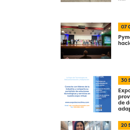
07
Pyme
haci
30
Expo
prov
de d
adap
20