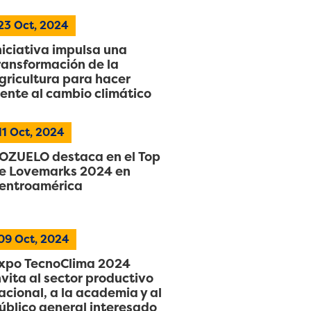
23
Oct, 2024
niciativa impulsa una
ransformación de la
gricultura para hacer
rente al cambio climático
11
Oct, 2024
OZUELO destaca en el Top
e Lovemarks 2024 en
entroamérica
09
Oct, 2024
xpo TecnoClima 2024
nvita al sector productivo
acional, a la academia y al
úblico general interesado