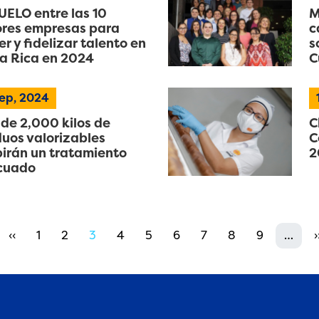
ELO entre las 10
M
res empresas para
c
er y fidelizar talento en
s
a Rica en 2024
C
ep, 2024
de 2,000 kilos de
C
duos valorizables
C
birán un tratamiento
2
cuado
Previous page
Page
Page
Page
Page
Page
Page
Page
Page
Page
‹‹
1
2
3
4
5
6
7
8
9
…
›