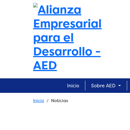
Skip to main content
Main navigation
Inicio
Sobre AED
Breadcrumb
Inicio
Noticias