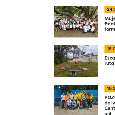
24
Muje
fina
form
18
O
Esca
ruta
10
O
POZU
del 
Cent
mil