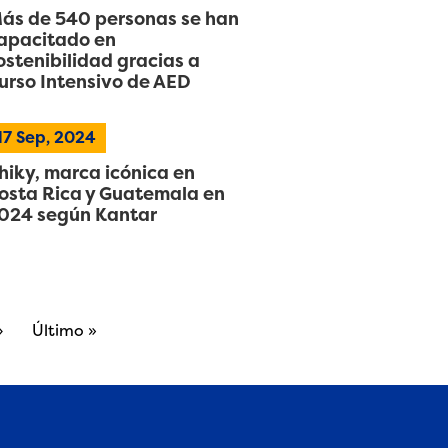
ás de 540 personas se han
apacitado en
ostenibilidad gracias a
urso Intensivo de AED
17
Sep, 2024
hiky, marca icónica en
osta Rica y Guatemala en
024 según Kantar
Next page
Last page
›
Último »