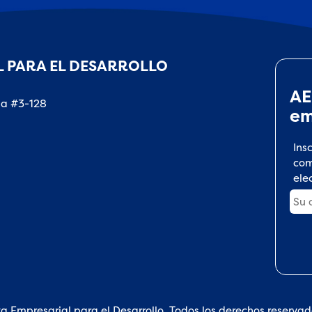
 PARA EL DESARROLLO
AE
na #3-128
em
Ins
com
ele
a Empresarial para el Desarrollo. Todos los derechos reserva