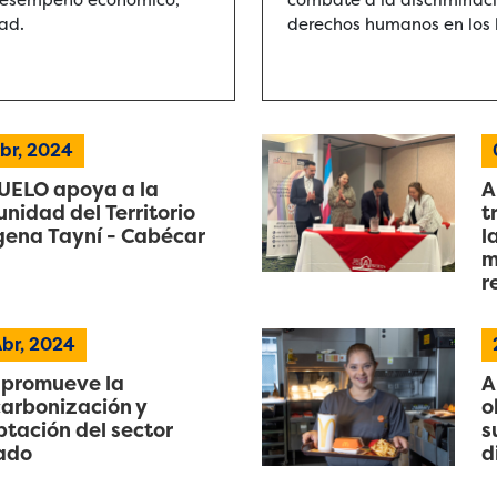
dad.
derechos humanos en los 
br, 2024
ELO apoya a la
A
nidad del Territorio
t
gena Tayní - Cabécar
l
m
r
br, 2024
promueve la
A
arbonización y
o
tación del sector
s
ado
d