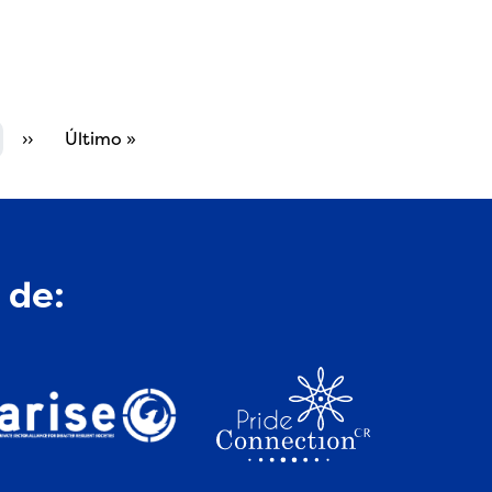
Next page
Last page
››
Último »
 de: