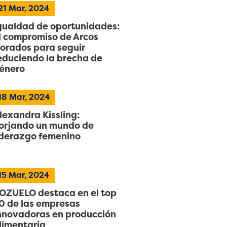
21
Mar, 2024
gualdad de oportunidades:
l compromiso de Arcos
orados para seguir
educiendo la brecha de
énero
18
Mar, 2024
lexandra Kissling:
orjando un mundo de
iderazgo femenino
15
Mar, 2024
OZUELO destaca en el top
0 de las empresas
nnovadoras en producción
limentaria