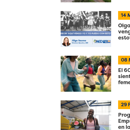
14
M
Olga
veng
esto
08
El 6
sien
feme
29
Pro
Empr
en l