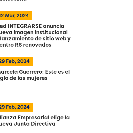
12
Mar, 2024
ed INTEGRARSE anuncia
ueva imagen institucional
 lanzamiento de sitio web y
entro RS renovados
29
Feb, 2024
arcela Guerrero: Este es el
iglo de las mujeres
29
Feb, 2024
lianza Empresarial elige la
ueva Junta Directiva