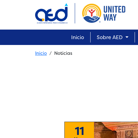
Skip to main content
Main navigation
Inicio
Sobre AED
Breadcrumb
Inicio
Noticias
11