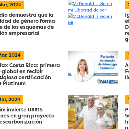
Mar, 2024
dio demuestra que la
I
ldad de género forma
e
e de los esquemas de
D
ión empresarial
r
g
ar, 2024
fax Costa Rica: primera
A
 global en recibir
F
tigiosa certificación
l
 Platinum
ar, 2024
im invierte US$15
P
ones en gran proyecto
5
escarbonización
I
a