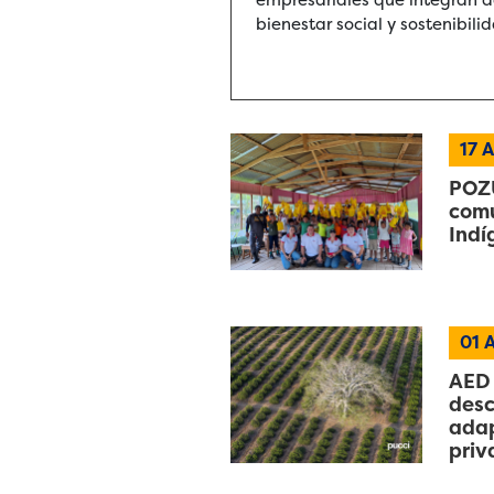
bienestar social y sostenibili
17
A
POZU
comu
Indí
01
A
AED 
desc
adap
priv