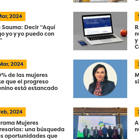
ar, 2024
 Sauma: Decir “Aquí
R
o yo y yo puedo con
n
”
y
C
Mar, 2024
0% de las mujeres
M
te que el progreso
s
nino está estancado
Feb, 2024
grama Mujeres
A
esarias: una búsqueda
n
as oportunidades que