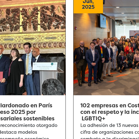
Jun,
2025
alardonado en París
102 empresas en Cos
reso 2025 por
con el respeto y la i
ariales sostenibles
LGBTIQ+
 reconocimiento otorgado
La adhesión de 13 nuevas
e destaca modelos
cifra de organizaciones 
 desempeño económico,
combate a la discriminaci