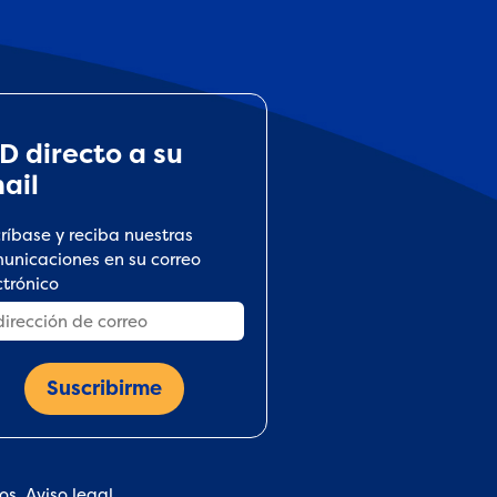
D directo a su
ail
críbase y reciba nuestras
unicaciones en su correo
ctrónico
dos.
Aviso legal