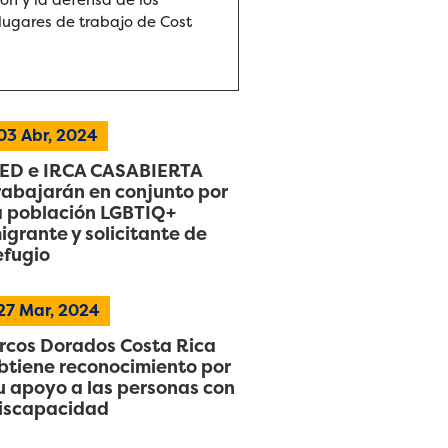
lugares de trabajo de Cost
03
Abr, 2024
ED e IRCA CASABIERTA
rabajarán en conjunto por
a población LGBTIQ+
igrante y solicitante de
efugio
27
Mar, 2024
rcos Dorados Costa Rica
btiene reconocimiento por
u apoyo a las personas con
iscapacidad